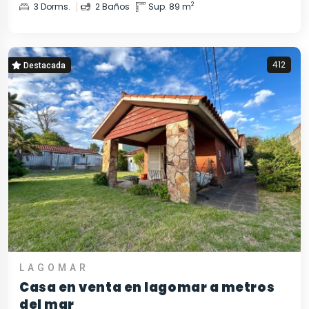
2
3 Dorms.
2 Baños
Sup. 89 m
412
Destacada
LAGOMAR
Casa en venta en lagomar a metros
del mar