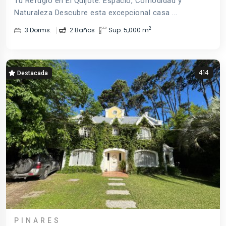
Tu Refugio en El Quijote: Espacio, Comodidad y
Naturaleza Descubre esta excepcional casa ...
2
3 Dorms.
2 Baños
Sup. 5,000 m
414
Destacada
PINARES