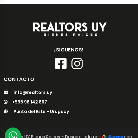
¡SIGUENOS!
CONTACTO
info@realtors.uy
+598 98 142 867
Punta del Este - Uruguay
Realtors UY Bienes Raices - Desarrollado por
Sierra
con